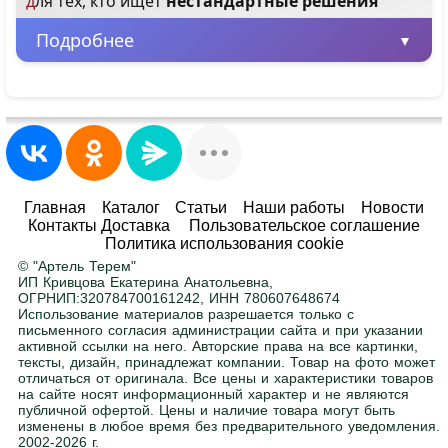
для тех, кто ищет
нестандартные решения
Подробнее
Минимальная партия – всего 1 шт.
Заказывайте от одного изделия, не
ограничиваясь большими объемами.
Любые размеры и цвета
Главная
Каталог
Статьи
Наши работы
Новости
Контакты Доставка
Пользовательское соглашение
Адаптируем любой товар под ваше
Политика использования cookie
помещение. Ширина, высота, глубина — по
© "Артель Терем"
вашему заданию. Покраска в любой цвет RAL
.
ИП Кривцова Екатерина Анатольевна,
ОГРНИП:320784700161242, ИНН 780607648674
Использование материалов разрешается только с
письменного согласия администрации сайта и при указании
Нужна помощь в подборе?
активной ссылки на него. Авторские права на все картинки,
тексты, дизайн, принадлежат компании. Товар на фото может
Напишите или позвоните нам, поможем с
отличаться от оригинала. Все цены и характеристики товаров
выбором.
на сайте носят информационный характер и не являются
публичной офертой. Цены и наличие товара могут быть
изменены в любое время без предварительного уведомления.
2002-2026 г.