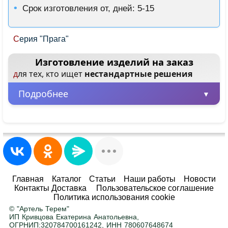
Срок изготовления от, дней: 5-15
Серия "Прага"
Изготовление изделий на заказ
для тех, кто ищет
нестандартные решения
Подробнее
Минимальная партия – всего 1 шт.
Заказывайте от одного изделия, не
ограничиваясь большими объемами.
Любые размеры и цвета
Главная
Каталог
Статьи
Наши работы
Новости
Контакты Доставка
Пользовательское соглашение
Адаптируем любой товар под ваше
Политика использования cookie
помещение. Ширина, высота, глубина — по
© "Артель Терем"
вашему заданию. Покраска в любой цвет RAL
.
ИП Кривцова Екатерина Анатольевна,
ОГРНИП:320784700161242, ИНН 780607648674