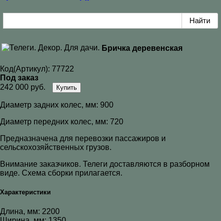
Бричка деревенская
Код(Артикул):
77722
Под заказ
242 000 руб.
Купить
Диаметр задних колес, мм: 900
Диаметр передних колес, мм: 720
Предназначена для перевозки пассажиров и
сельскохозяйственных грузов.
Внимание заказчиков. Телеги доставляются в разборном
виде. Схема сборки прилагается.
Характеристики
Длина, мм: 2200
Ширина, мм: 1350