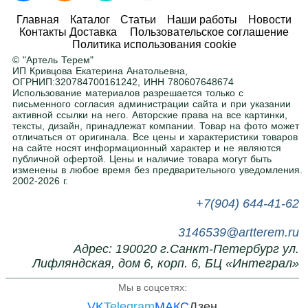
Любые размеры и цвета
Главная
Каталог
Статьи
Наши работы
Новости
Контакты Доставка
Пользовательское соглашение
Адаптируем любой товар под ваше
Политика использования cookie
помещение. Ширина, высота, глубина — по
© "Артель Терем"
вашему заданию. Покраска в любой цвет RAL
.
ИП Кривцова Екатерина Анатольевна,
ОГРНИП:320784700161242, ИНН 780607648674
Использование материалов разрешается только с
письменного согласия администрации сайта и при указании
Нужна помощь в подборе?
активной ссылки на него. Авторские права на все картинки,
тексты, дизайн, принадлежат компании. Товар на фото может
Напишите или позвоните нам, поможем с
отличаться от оригинала. Все цены и характеристики товаров
выбором.
на сайте носят информационный характер и не являются
публичной офертой. Цены и наличие товара могут быть
изменены в любое время без предварительного уведомления.
2002-2026 г.
+7(904) 644-41-62
3146539@artterem.ru
Адрес: 190020 г.Санкт-Петербург ул.
Лифляндская, дом 6, корп. 6, БЦ «Интеграл»
Мы в соцсетях:
VK
Telegram
МАКС
Дзен