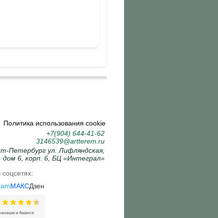
Политика использования cookie
+7(904) 644-41-62
3146539@artterem.ru
кт-Петербург ул. Лифляндская,
дом 6, корп. 6, БЦ «Интеграл»
 соцсетях:
ram
МАКС
Дзен