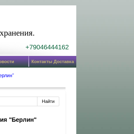
хранения.
+79046444162
овости
Контакты Доставка
ерлин"
рия "Берлин"