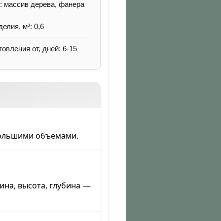
: массив дерева, фанера
елия, м³: 0,6
товления от, дней: 6-15
большими объемами.
на, высота, глубина —