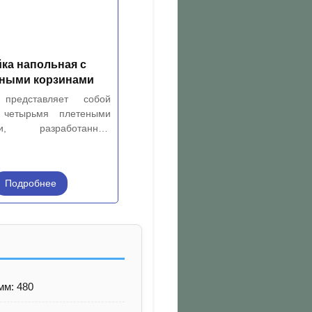
ка напольная с
еными корзинами
представляет собой
 четырьмя плетеными
ами, разработанную
ьно для выкладки
 товара.
Подробнее
мм: 480