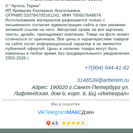
помещение. Ширина, высота, глубина — по
© "Артель Терем"
вашему заданию. Покраска в любой цвет RAL
.
ИП Кривцова Екатерина Анатольевна,
ОГРНИП:320784700161242, ИНН 780607648674
Использование материалов разрешается только с
письменного согласия администрации сайта и при указании
Нужна помощь в подборе?
активной ссылки на него. Авторские права на все картинки,
тексты, дизайн, принадлежат компании. Товар на фото может
Напишите или позвоните нам, поможем с
отличаться от оригинала. Все цены и характеристики товаров
выбором.
на сайте носят информационный характер и не являются
публичной офертой. Цены и наличие товара могут быть
изменены в любое время без предварительного уведомления.
2002-2026 г.
+7(904) 644-41-62
3146539@artterem.ru
Адрес: 190020 г.Санкт-Петербург ул.
Лифляндская, дом 6, корп. 6, БЦ «Интеграл»
Мы в соцсетях:
VK
Telegram
МАКС
Дзен