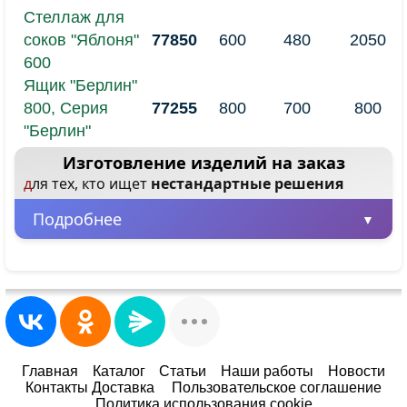
Стеллаж для
соков "Яблоня"
77850
600
480
2050
600
Ящик "Берлин"
800, Серия
77255
800
700
800
"Берлин"
Изготовление изделий на заказ
для тех, кто ищет
нестандартные решения
Подробнее
Минимальная партия – всего 1 шт.
Заказывайте от одного изделия, не
ограничиваясь большими объемами.
Любые размеры и цвета
Главная
Каталог
Статьи
Наши работы
Новости
Контакты Доставка
Пользовательское соглашение
Адаптируем любой товар под ваше
Политика использования cookie