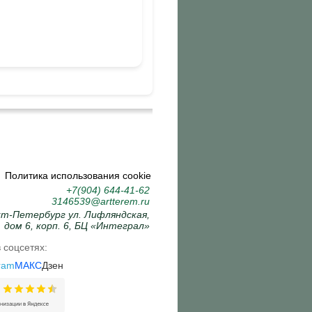
Политика использования cookie
+7(904) 644-41-62
3146539@artterem.ru
кт-Петербург ул. Лифляндская,
дом 6, корп. 6, БЦ «Интеграл»
 соцсетях:
ram
МАКС
Дзен