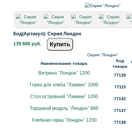
Код(Артикул):
Серия Лондон
Купить
139 680 руб.
Серия "Лондон"
Код
Наименование товара
товара
Витрина "Лондон" 1200
77139
Горка для хлеба "Лакмин" 1000
77115
Стол островной "Лакмин" 1200
77142
Торцевой модуль "Лондон" 860
77137
Хлебная горка "Лондон" 1200
77138