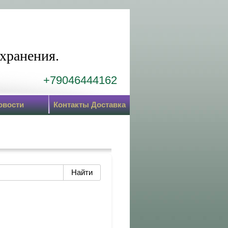
хранения.
+79046444162
овости
Контакты Доставка