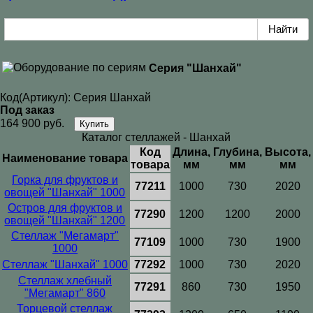
Серия "Шанхай"
Код(Артикул):
Серия Шанхай
Под заказ
164 900 руб.
Купить
Каталог стеллажей - Шанхай
Код
Длина,
Глубина,
Высота,
Наименование товара
товара
мм
мм
мм
Горка для фруктов и
77211
1000
730
2020
овощей "Шанхай" 1000
Остров для фруктов и
77290
1200
1200
2000
овощей "Шанхай" 1200
Стеллаж "Мегамарт"
77109
1000
730
1900
1000
Стеллаж "Шанхай" 1000
77292
1000
730
2020
Стеллаж хлебный
77291
860
730
1950
"Мегамарт" 860
Торцевой стеллаж