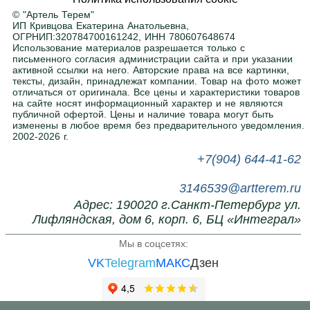
помещение. Ширина, высота, глубина — по
© "Артель Терем"
вашему заданию. Покраска в любой цвет RAL
.
ИП Кривцова Екатерина Анатольевна,
ОГРНИП:320784700161242, ИНН 780607648674
Использование материалов разрешается только с
письменного согласия администрации сайта и при указании
Нужна помощь в подборе?
активной ссылки на него. Авторские права на все картинки,
тексты, дизайн, принадлежат компании. Товар на фото может
Напишите или позвоните нам, поможем с
отличаться от оригинала. Все цены и характеристики товаров
выбором.
на сайте носят информационный характер и не являются
публичной офертой. Цены и наличие товара могут быть
изменены в любое время без предварительного уведомления.
2002-2026 г.
+7(904) 644-41-62
3146539@artterem.ru
Адрес: 190020 г.Санкт-Петербург ул.
Лифляндская, дом 6, корп. 6, БЦ «Интеграл»
Мы в соцсетях:
VK
Telegram
МАКС
Дзен