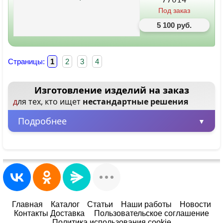
Под заказ
5 100 руб.
Страницы:
1
2
3
4
Изготовление изделий на заказ
для тех, кто ищет
нестандартные решения
Подробнее
Минимальная партия – всего 1 шт.
Заказывайте от одного изделия, не
ограничиваясь большими объемами.
Любые размеры и цвета
Главная
Каталог
Статьи
Наши работы
Новости
Контакты Доставка
Пользовательское соглашение
Адаптируем любой товар под ваше
Политика использования cookie