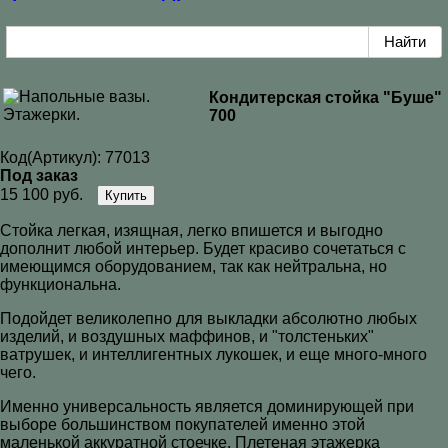
Кондитерская стойка "Буше"
700
Код(Артикул):
77013
Под заказ
15 100 руб.
Купить
Стойка легкая, изящная, легко впишется и выгодно
дополнит любой интерьер. Будет красиво сочетаться с
имеющимся оборудованием, так как нейтральна, но
функциональна.
Подойдет великолепно для выкладки абсолютно любых
изделий, и воздушных маффинов, и "толстеньких"
ватрушек, и интеллигентных лукошек, и еще много-много
чего.
Именно универсальность является доминирующей при
выборе большинством покупателей именно этой
маленькой аккуратной стоечке. Плетеная этажерка