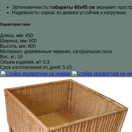
Эргономичность:
габариты 60х45 см
экономят простр
Надежность: каркас из дерева устойчив к нагрузкам.
Характеристики
Длина, мм: 450
Ширина, мм: 600
Высота, мм: 900
Материал: деревянные черенки, натуральная лоза
Вес, кг.: 10
Объем изделия, м³: 0,3
Срок изготовления от, дней: 5-15