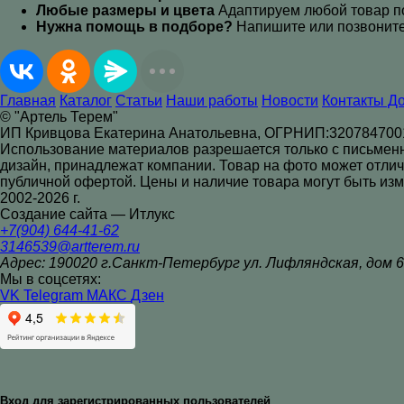
Любые размеры и цвета
Адаптируем любой товар п
Нужна помощь в подборе?
Напишите или позвоните
Главная
Каталог
Статьи
Наши работы
Новости
Контакты Д
© "Артель Терем"
ИП Кривцова Екатерина Анатольевна, ОГРНИП:320784700
Использование материалов разрешается только с письменног
дизайн, принадлежат компании. Товар на фото может отлич
публичной офертой. Цены и наличие товара могут быть из
2002-2026 г.
Создание сайта — Итлукс
+7(904) 644-41-62
3146539@artterem.ru
Адрес: 190020 г.Санкт-Петербург ул. Лифляндская, дом 6
Мы в соцсетях:
VK
Telegram
МАКС
Дзен
Вход для зарегистрированных пользователей