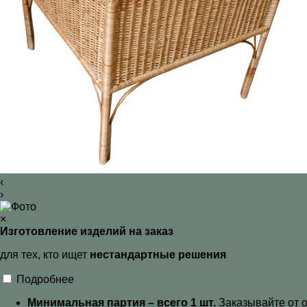
‹
›
×
Изготовление изделий на заказ
для тех, кто ищет
нестандартные решения
Подробнее
Минимальная партия – всего 1 шт.
Заказывайте от о