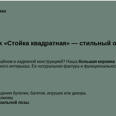
ках
х
«Стойка квадратная» — стильный ор
зайном и надежной конструкцией? Наша
большая корзина
ого интерьера. Ее натуральная фактура и функциональност
ния булочек, багетов, игрушек или декора.
жимому.
уральной лозы
.