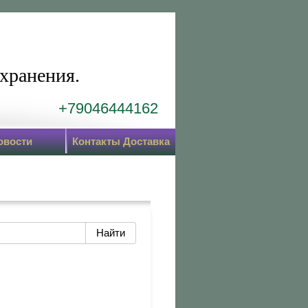
хранения.
+79046444162
овости
Контакты Доставка