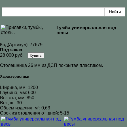
Тумба универсальная под
весы
Код(Артикул):
77679
Под заказ
28 000 руб.
Купить
Столешница 26 мм из ДСП покрытая пластиком.
Характеристики
Ширина, мм: 1200
Глубина, мм: 600
Высота, мм: 850
Вес, кг.: 30
Объем изделия, м³: 0,63
Срок изготовления от, дней: 5-15