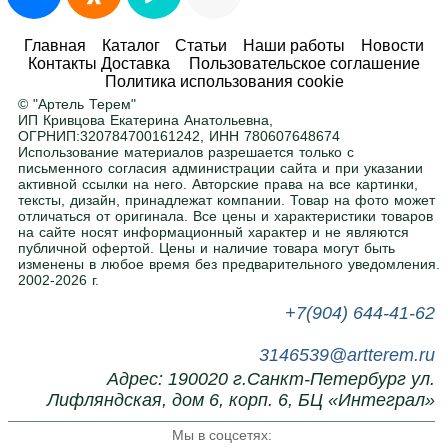
Любые размеры и цвета
Главная
Каталог
Статьи
Наши работы
Новости
Контакты Доставка
Пользовательское соглашение
Адаптируем любой товар под ваше
Политика использования cookie
помещение. Ширина, высота, глубина — по
© "Артель Терем"
вашему заданию. Покраска в любой цвет RAL
.
ИП Кривцова Екатерина Анатольевна,
ОГРНИП:320784700161242, ИНН 780607648674
Использование материалов разрешается только с
письменного согласия администрации сайта и при указании
Нужна помощь в подборе?
активной ссылки на него. Авторские права на все картинки,
тексты, дизайн, принадлежат компании. Товар на фото может
Напишите или позвоните нам, поможем с
отличаться от оригинала. Все цены и характеристики товаров
выбором.
на сайте носят информационный характер и не являются
публичной офертой. Цены и наличие товара могут быть
изменены в любое время без предварительного уведомления.
2002-2026 г.
+7(904) 644-41-62
3146539@artterem.ru
Адрес: 190020 г.Санкт-Петербург ул.
Лифляндская, дом 6, корп. 6, БЦ «Интеграл»
Мы в соцсетях: