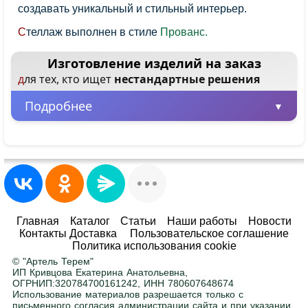
создавать уникальный и стильный интерьер.
Стеллаж выполнен в стиле
Прованс.
Изготовление изделий на заказ
для тех, кто ищет
нестандартные решения
Подробнее
Минимальная партия – всего 1 шт.
Заказывайте от одного изделия, не
ограничиваясь большими объемами.
Любые размеры и цвета
Главная
Каталог
Статьи
Наши работы
Новости
Контакты Доставка
Пользовательское соглашение
Адаптируем любой товар под ваше
Политика использования cookie
помещение. Ширина, высота, глубина — по
© "Артель Терем"
вашему заданию. Покраска в любой цвет RAL
.
ИП Кривцова Екатерина Анатольевна,
ОГРНИП:320784700161242, ИНН 780607648674
Использование материалов разрешается только с
письменного согласия администрации сайта и при указании