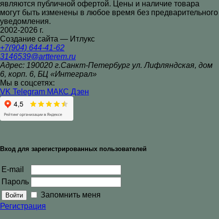
являются публичной офертой. Цены и наличие товара
могут быть изменены в любое время без предварительного
уведомления.
2002-2026 г.
Создание сайта — Итлукс
+7(904) 644-41-62
3146539@artterem.ru
Адрес: 190020 г.Санкт-Петербург ул. Лифляндская, дом
6, корп. 6, БЦ «Интеграл»
Мы в соцсетях:
VK
Telegram
МАКС
Дзен
Вход для зарегистрированных пользователей
E-mail
Пароль
Запомнить меня
Регистрация