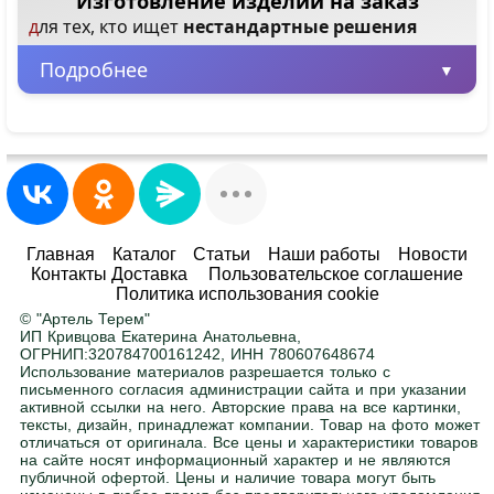
Изготовление изделий на заказ
для тех, кто ищет
нестандартные решения
Подробнее
Минимальная партия – всего 1 шт.
Заказывайте от одного изделия, не
ограничиваясь большими объемами.
Любые размеры и цвета
Главная
Каталог
Статьи
Наши работы
Новости
Контакты Доставка
Пользовательское соглашение
Адаптируем любой товар под ваше
Политика использования cookie
помещение. Ширина, высота, глубина — по
© "Артель Терем"
вашему заданию. Покраска в любой цвет RAL
.
ИП Кривцова Екатерина Анатольевна,
ОГРНИП:320784700161242, ИНН 780607648674
Использование материалов разрешается только с
письменного согласия администрации сайта и при указании
Нужна помощь в подборе?
активной ссылки на него. Авторские права на все картинки,
тексты, дизайн, принадлежат компании. Товар на фото может
Напишите или позвоните нам, поможем с
отличаться от оригинала. Все цены и характеристики товаров
выбором.
на сайте носят информационный характер и не являются
публичной офертой. Цены и наличие товара могут быть