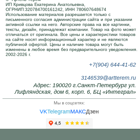
вашему заданию. Покраска в любой цвет RAL
.
ИП Кривцова Екатерина Анатольевна,
ОГРНИП:320784700161242, ИНН 780607648674
Использование материалов разрешается только с
письменного согласия администрации сайта и при указании
Нужна помощь в подборе?
активной ссылки на него. Авторские права на все картинки,
тексты, дизайн, принадлежат компании. Товар на фото может
Напишите или позвоните нам, поможем с
отличаться от оригинала. Все цены и характеристики товаров
выбором.
на сайте носят информационный характер и не являются
публичной офертой. Цены и наличие товара могут быть
изменены в любое время без предварительного уведомления.
2002-2026 г.
+7(904) 644-41-62
3146539@artterem.ru
Адрес: 190020 г.Санкт-Петербург ул.
Лифляндская, дом 6, корп. 6, БЦ «Интеграл»
Мы в соцсетях:
VK
Telegram
МАКС
Дзен