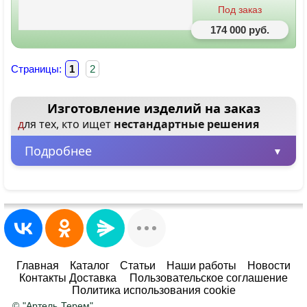
Под заказ
174 000 руб.
Страницы:
1
2
Изготовление изделий на заказ
для тех, кто ищет
нестандартные решения
Подробнее
Минимальная партия – всего 1 шт.
Заказывайте от одного изделия, не
ограничиваясь большими объемами.
Любые размеры и цвета
Главная
Каталог
Статьи
Наши работы
Новости
Контакты Доставка
Пользовательское соглашение
Адаптируем любой товар под ваше
Политика использования cookie
помещение. Ширина, высота, глубина — по
© "Артель Терем"