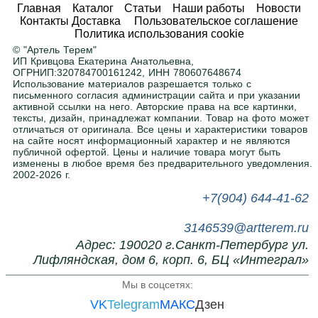
Любые размеры и цвета
Главная
Каталог
Статьи
Наши работы
Новости
Контакты Доставка
Пользовательское соглашение
Адаптируем любой товар под ваше
Политика использования cookie
помещение. Ширина, высота, глубина — по
© "Артель Терем"
вашему заданию. Покраска в любой цвет RAL
.
ИП Кривцова Екатерина Анатольевна,
ОГРНИП:320784700161242, ИНН 780607648674
Использование материалов разрешается только с
письменного согласия администрации сайта и при указании
Нужна помощь в подборе?
активной ссылки на него. Авторские права на все картинки,
тексты, дизайн, принадлежат компании. Товар на фото может
Напишите или позвоните нам, поможем с
отличаться от оригинала. Все цены и характеристики товаров
выбором.
на сайте носят информационный характер и не являются
публичной офертой. Цены и наличие товара могут быть
изменены в любое время без предварительного уведомления.
2002-2026 г.
+7(904) 644-41-62
3146539@artterem.ru
Адрес: 190020 г.Санкт-Петербург ул.
Лифляндская, дом 6, корп. 6, БЦ «Интеграл»
Мы в соцсетях:
VK
Telegram
МАКС
Дзен