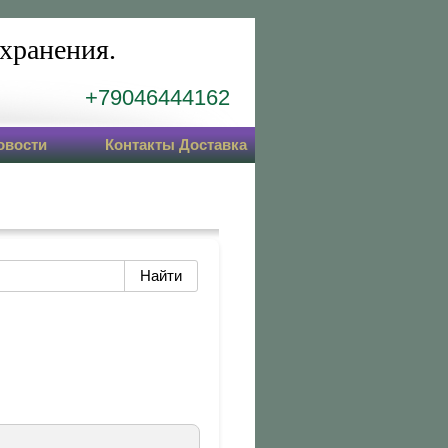
хранения.
+79046444162
овости
Контакты Доставка