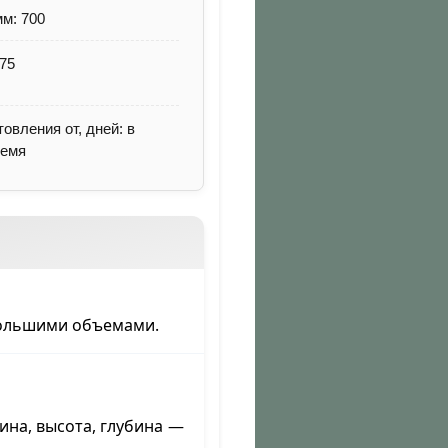
м: 700
,75
товления от, дней: в
ремя
большими объемами.
на, высота, глубина —