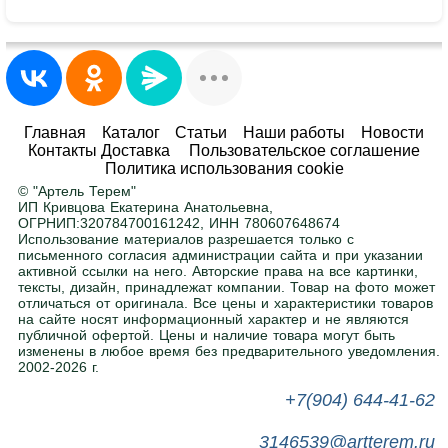
Минимальная партия – всего 1 шт.
Заказывайте от одного изделия, не
ограничиваясь большими объемами.
Любые размеры и цвета
Главная
Каталог
Статьи
Наши работы
Новости
Контакты Доставка
Пользовательское соглашение
Адаптируем любой товар под ваше
Политика использования cookie
помещение. Ширина, высота, глубина — по
© "Артель Терем"
вашему заданию. Покраска в любой цвет RAL
.
ИП Кривцова Екатерина Анатольевна,
ОГРНИП:320784700161242, ИНН 780607648674
Использование материалов разрешается только с
письменного согласия администрации сайта и при указании
Нужна помощь в подборе?
активной ссылки на него. Авторские права на все картинки,
тексты, дизайн, принадлежат компании. Товар на фото может
Напишите или позвоните нам, поможем с
отличаться от оригинала. Все цены и характеристики товаров
выбором.
на сайте носят информационный характер и не являются
публичной офертой. Цены и наличие товара могут быть
изменены в любое время без предварительного уведомления.
2002-2026 г.
+7(904) 644-41-62
3146539@artterem.ru