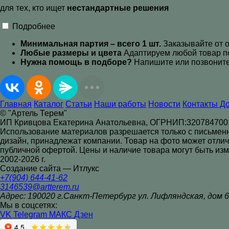
для тех, кто ищет
нестандартные решения
Подробнее
Минимальная партия – всего 1 шт.
Заказывайте от о
Любые размеры и цвета
Адаптируем любой товар п
Нужна помощь в подборе?
Напишите или позвоните
Главная
Каталог
Статьи
Наши работы
Новости
Контакты Д
© "Артель Терем"
ИП Кривцова Екатерина Анатольевна, ОГРНИП:320784700
Использование материалов разрешается только с письменног
дизайн, принадлежат компании. Товар на фото может отлич
публичной офертой. Цены и наличие товара могут быть из
2002-2026 г.
Создание сайта — Итлукс
+7(904) 644-41-62
3146539@artterem.ru
Адрес: 190020 г.Санкт-Петербург ул. Лифляндская, дом 6
Мы в соцсетях:
VK
Telegram
МАКС
Дзен