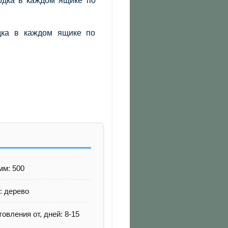
одка в каждом ящике по
дка в каждом ящике по
мм: 500
: дерево
товления от, дней: 8-15