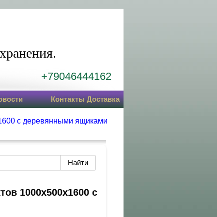
хранения.
+79046444162
овости
Контакты Доставка
1600 с деревянными ящиками
тов 1000х500х1600 с