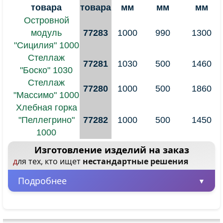
товара
товара
мм
мм
мм
Островной
модуль
77283
1000
990
1300
"Сицилия" 1000
Стеллаж
77281
1030
500
1460
"Боско" 1030
Стеллаж
77280
1000
500
1860
"Массимо" 1000
Хлебная горка
"Пеллегрино"
77282
1000
500
1450
1000
Изготовление изделий на заказ
для тех, кто ищет
нестандартные решения
Подробнее
Минимальная партия – всего 1 шт.
Заказывайте от одного изделия, не