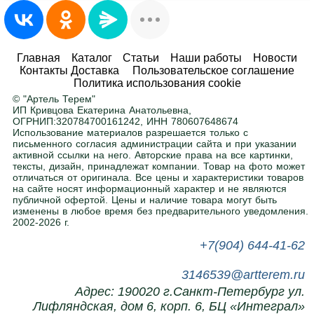
ограничиваясь большими объемами.
Любые размеры и цвета
Главная
Каталог
Статьи
Наши работы
Новости
Контакты Доставка
Пользовательское соглашение
Адаптируем любой товар под ваше
Политика использования cookie
помещение. Ширина, высота, глубина — по
© "Артель Терем"
вашему заданию. Покраска в любой цвет RAL
.
ИП Кривцова Екатерина Анатольевна,
ОГРНИП:320784700161242, ИНН 780607648674
Использование материалов разрешается только с
письменного согласия администрации сайта и при указании
Нужна помощь в подборе?
активной ссылки на него. Авторские права на все картинки,
тексты, дизайн, принадлежат компании. Товар на фото может
Напишите или позвоните нам, поможем с
отличаться от оригинала. Все цены и характеристики товаров
выбором.
на сайте носят информационный характер и не являются
публичной офертой. Цены и наличие товара могут быть
изменены в любое время без предварительного уведомления.
2002-2026 г.
+7(904) 644-41-62
3146539@artterem.ru
Адрес: 190020 г.Санкт-Петербург ул.
Лифляндская, дом 6, корп. 6, БЦ «Интеграл»