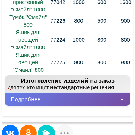
пристенный
77042
1000
600
1600
"Смайл" 1000
Тумба "Смайл"
77226
800
500
900
800
Ящик для
овощей
77224
1000
800
800
"Смайл" 1000
Ящик для
овощей
77225
800
800
900
"Смайл" 800
Изготовление изделий на заказ
для тех, кто ищет
нестандартные решения
Подробнее
Минимальная партия – всего 1 шт.
Заказывайте от одного изделия, не
ограничиваясь большими объемами.