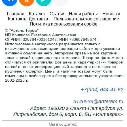
Любые размеры и цвета
Главная
Каталог
Статьи
Наши работы
Новости
Контакты Доставка
Пользовательское соглашение
Адаптируем любой товар под ваше
Политика использования cookie
помещение. Ширина, высота, глубина — по
© "Артель Терем"
вашему заданию. Покраска в любой цвет RAL
.
ИП Кривцова Екатерина Анатольевна,
ОГРНИП:320784700161242, ИНН 780607648674
Использование материалов разрешается только с
письменного согласия администрации сайта и при указании
Нужна помощь в подборе?
активной ссылки на него. Авторские права на все картинки,
тексты, дизайн, принадлежат компании. Товар на фото может
Напишите или позвоните нам, поможем с
отличаться от оригинала. Все цены и характеристики товаров
выбором.
на сайте носят информационный характер и не являются
публичной офертой. Цены и наличие товара могут быть
изменены в любое время без предварительного уведомления.
2002-2026 г.
+7(904) 644-41-62
3146539@artterem.ru
Адрес: 190020 г.Санкт-Петербург ул.
Лифляндская, дом 6, корп. 6, БЦ «Интеграл»
Мы в соцсетях: