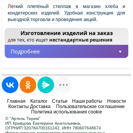
Лёгкий плетёный стеллаж в магазин хлеба и
кондитерских изделий. Удобная конструкция для
выездной торговли и проведения акций.
Изготовление изделий на заказ
для тех, кто ищет
нестандартные решения
Подробнее
Минимальная партия – всего 1 шт.
Заказывайте от одного изделия, не
ограничиваясь большими объемами.
Любые размеры и цвета
Главная
Каталог
Статьи
Наши работы
Новости
Контакты Доставка
Пользовательское соглашение
Адаптируем любой товар под ваше
Политика использования cookie
помещение. Ширина, высота, глубина — по
© "Артель Терем"
вашему заданию. Покраска в любой цвет RAL
.
ИП Кривцова Екатерина Анатольевна,
ОГРНИП:320784700161242, ИНН 780607648674
Использование материалов разрешается только с