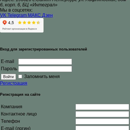
6, корп. 6, БЦ «Интеграл»
Мы в соцсетях:
VK
Telegram
МАКС
Дзен
Вход для зарегистрированных пользователей
E-mail
Пароль
Запомнить меня
Регистрация
Регистрация на сайте
Компания
Контактное лицо
Телефон
E-mail (логин)