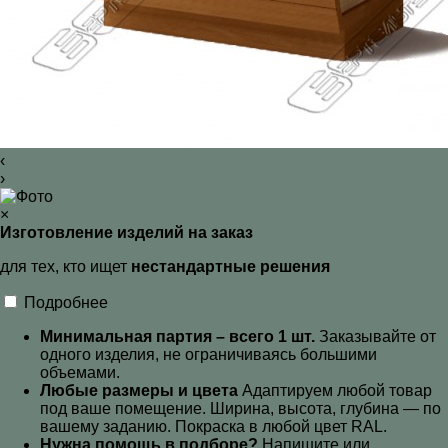
‹
›
×
Изготовление изделий на заказ
для тех, кто ищет
нестандартные решения
Подробнее
Минимальная партия – всего 1 шт.
Заказывайте от
одного изделия, не ограничиваясь большими
объемами.
Любые размеры и цвета
Адаптируем любой товар
под ваше помещение. Ширина, высота, глубина — по
вашему заданию. Покраска в любой цвет RAL
.
Нужна помощь в подборе?
Напишите или