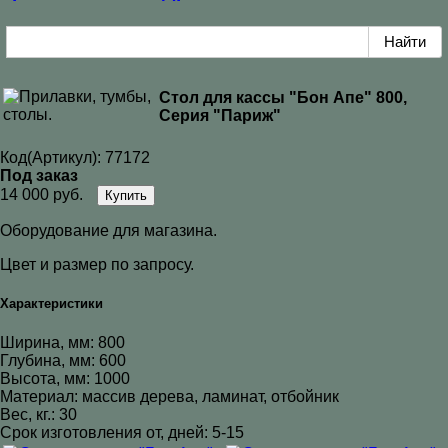
Стол для кассы "Бон Апе" 800,
Серия "Париж"
Код(Артикул):
77172
Под заказ
14 000 руб.
Купить
Оборудование для магазина.
Цвет и размер по запросу.
Характеристики
Ширина, мм: 800
Глубина, мм: 600
Высота, мм: 1000
Материал: массив дерева, ламинат, отбойник
Вес, кг.: 30
Срок изготовления от, дней: 5-15