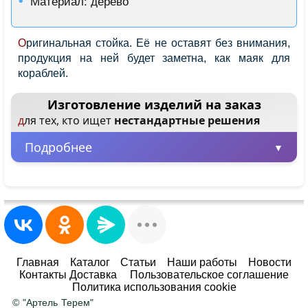
Материал: дерево
Оригинальная стойка. Её не оставят без внимания,
продукция на ней будет заметна, как маяк для
кораблей.
Изготовление изделий на заказ
для тех, кто ищет
нестандартные решения
Подробнее
Минимальная партия – всего 1 шт.
Заказывайте от одного изделия, не
ограничиваясь большими объемами.
Любые размеры и цвета
Главная
Каталог
Статьи
Наши работы
Новости
Контакты Доставка
Пользовательское соглашение
Адаптируем любой товар под ваше
Политика использования cookie
помещение. Ширина, высота, глубина — по
© "Артель Терем"
вашему заданию. Покраска в любой цвет RAL
.