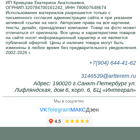
ИП Кривцова Екатерина Анатольевна,
ОГРНИП:320784700161242, ИНН 780607648674
Использование материалов разрешается только с
письменного согласия администрации сайта и при указании
Нужна помощь в подборе?
активной ссылки на него. Авторские права на все картинки,
тексты, дизайн, принадлежат компании. Товар на фото может
Напишите или позвоните нам, поможем с
отличаться от оригинала. Все цены и характеристики товаров
выбором.
на сайте носят информационный характер и не являются
публичной офертой. Цены и наличие товара могут быть
изменены в любое время без предварительного уведомления.
2002-2026 г.
+7(904) 644-41-62
3146539@artterem.ru
Адрес: 190020 г.Санкт-Петербург ул.
Лифляндская, дом 6, корп. 6, БЦ «Интеграл»
Мы в соцсетях:
VK
Telegram
МАКС
Дзен