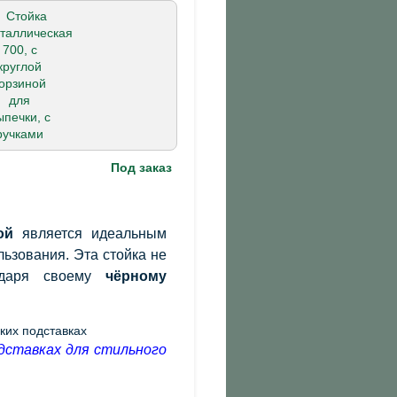
Под заказ
ой
является идеальным
ьзования. Эта стойка не
годаря своему
чёрному
дставках для стильного