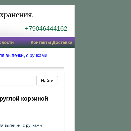
хранения.
+79046444162
овости
Контакты Доставка
ля выпечки, с ручками
круглой корзиной