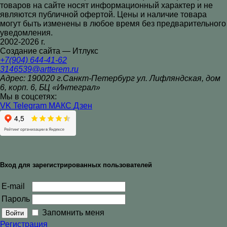
товаров на сайте носят информационный характер и не
являются публичной офертой. Цены и наличие товара
могут быть изменены в любое время без предварительного
уведомления.
2002-2026 г.
Создание сайта — Итлукс
+7(904) 644-41-62
3146539@artterem.ru
Адрес: 190020 г.Санкт-Петербург ул. Лифляндская, дом
6, корп. 6, БЦ «Интеграл»
Мы в соцсетях:
VK
Telegram
МАКС
Дзен
Вход для зарегистрированных пользователей
E-mail
Пароль
Запомнить меня
Регистрация