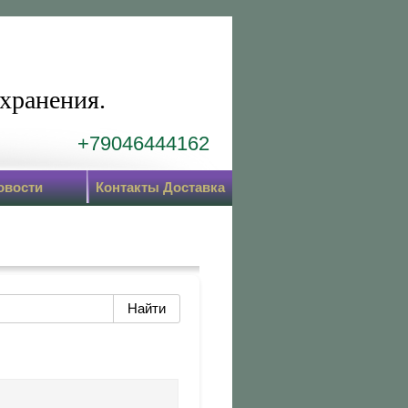
хранения.
+79046444162
овости
Контакты Доставка