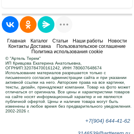
Минимальная партия – всего 1 шт.
Заказывайте от одного изделия, не
ограничиваясь большими объемами.
Любые размеры и цвета
Главная
Каталог
Статьи
Наши работы
Новости
Контакты Доставка
Пользовательское соглашение
Адаптируем любой товар под ваше
Политика использования cookie
помещение. Ширина, высота, глубина — по
© "Артель Терем"
вашему заданию. Покраска в любой цвет RAL
.
ИП Кривцова Екатерина Анатольевна,
ОГРНИП:320784700161242, ИНН 780607648674
Использование материалов разрешается только с
письменного согласия администрации сайта и при указании
Нужна помощь в подборе?
активной ссылки на него. Авторские права на все картинки,
тексты, дизайн, принадлежат компании. Товар на фото может
Напишите или позвоните нам, поможем с
отличаться от оригинала. Все цены и характеристики товаров
выбором.
на сайте носят информационный характер и не являются
публичной офертой. Цены и наличие товара могут быть
изменены в любое время без предварительного уведомления.
2002-2026 г.
+7(904) 644-41-62
3146539@artterem.ru