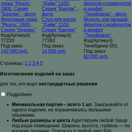
Фруктовая горка
Стол для весов
Модуль для овощей,
"Реалъ" 2800,
"Лайм" 1100,
фруктов,сухофруктов
Серия "Берлин"
Серия "Кантри"
и конфет
Код(Артикул):
Код(Артикул):
"Тинейджер"
77220
77262
Код(Артикул):
Под заказ
Под заказ
Тинейджер-001
142 000 руб.
14 000 руб.
Под заказ
80 000 руб.
Страницы:
1
2
3
4
5
Изготовление изделий на заказ
для тех, кто ищет
нестандартные решения
Подробнее
Минимальная партия – всего 1 шт.
Заказывайте от
одного изделия, не ограничиваясь большими
объемами.
Любые размеры и цвета
Адаптируем любой товар
под ваше помещение. Ширина, высота, глубина — по
вашему заданию. Покраска в любой цвет RAL
.