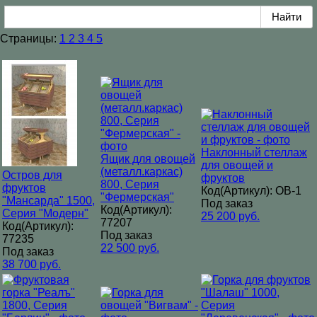
Страницы:
1
2
3
4
5
Наклонный стеллаж
Ящик для овощей
для овощей и
(металл.каркас)
Остров для
фруктов
800, Серия
фруктов
Код(Артикул): ОВ-1
"Фермерская"
"Мансарда" 1500,
Под заказ
Код(Артикул):
Серия "Модерн"
25 200 руб.
77207
Код(Артикул):
Под заказ
77235
22 500 руб.
Под заказ
38 700 руб.